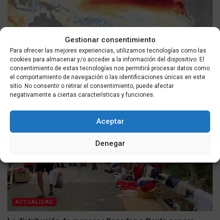
Gestionar consentimiento
ACTUALIDAD
Para ofrecer las mejores experiencias, utilizamos tecnologías como las
NOAA incrementa al 81% la probabilidad de un El Niño
cookies para almacenar y/o acceder a la información del dispositivo. El
muy intenso, pero expertos llaman a la prudencia frente
consentimiento de estas tecnologías nos permitirá procesar datos como
el comportamiento de navegación o las identificaciones únicas en este
a pronósticos extremos
sitio. No consentir o retirar el consentimiento, puede afectar
POR
MASQUEALDIA UTMEDIOS
06/08/2026
negativamente a ciertas características y funciones.
Aceptar
Denegar
ACTUALIDAD