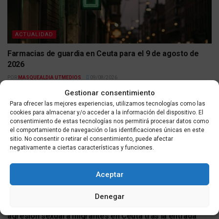
ACTUALIDAD
Farmacias de guardia en Ceuta para el 9 de agosto de
2026
POR
MASQUEALDIA UTMEDIOS
09/08/2026
Gestionar consentimiento
Para ofrecer las mejores experiencias, utilizamos tecnologías como las
cookies para almacenar y/o acceder a la información del dispositivo. El
consentimiento de estas tecnologías nos permitirá procesar datos como
el comportamiento de navegación o las identificaciones únicas en este
sitio. No consentir o retirar el consentimiento, puede afectar
negativamente a ciertas características y funciones.
Aceptar
ACTUALIDAD
Denegar
Las fuerzas de seguridad investigan seis casos de
agresión sexual a migrantes en Ceuta tras la entrada