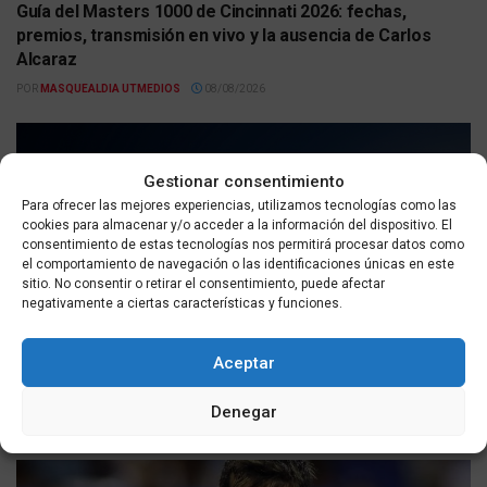
Guía del Masters 1000 de Cincinnati 2026: fechas,
premios, transmisión en vivo y la ausencia de Carlos
Alcaraz
POR
MASQUEALDIA UTMEDIOS
08/08/2026
Gestionar consentimiento
Para ofrecer las mejores experiencias, utilizamos tecnologías como las
cookies para almacenar y/o acceder a la información del dispositivo. El
consentimiento de estas tecnologías nos permitirá procesar datos como
el comportamiento de navegación o las identificaciones únicas en este
sitio. No consentir o retirar el consentimiento, puede afectar
negativamente a ciertas características y funciones.
DEPORTES
Aceptar
Un día como hoy, 8 de agosto: historia internacional con
incendios, Juegos Olímpicos y cambios políticos
Denegar
POR
MASQUEALDIA UTMEDIOS
08/08/2026