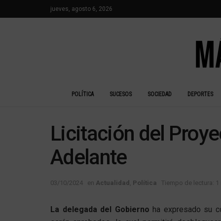
jueves, agosto 6, 2026
POLÍTICA
SUCESOS
SOCIEDAD
DEPORTES
Licitación del Proye
Adelante
03/10/2024
en
Actualidad
,
Política
Tiempo de lectura: 1
La delegada del Gobierno
ha expresado su co