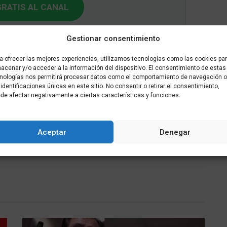
RATIS AL CANAL
Gestionar consentimiento
a ofrecer las mejores experiencias, utilizamos tecnologías como las cookies pa
acenar y/o acceder a la información del dispositivo. El consentimiento de estas
Tweet
nologías nos permitirá procesar datos como el comportamiento de navegación o
 identificaciones únicas en este sitio. No consentir o retirar el consentimiento,
de afectar negativamente a ciertas características y funciones.
Siguiente noticia
Aceptar
Denegar
Visita del Director General de Empleo a
Ceuta: Expectativas y Soluciones