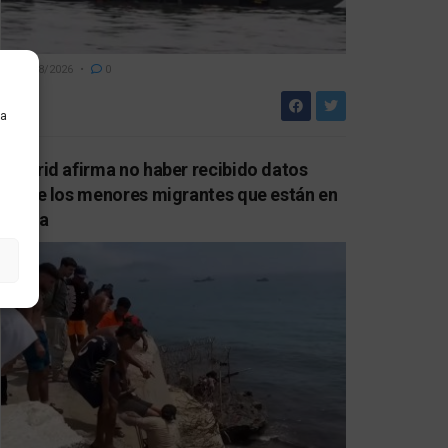
06/08/2026
0
ra
Madrid afirma no haber recibido datos
sobre los menores migrantes que están en
Ceuta