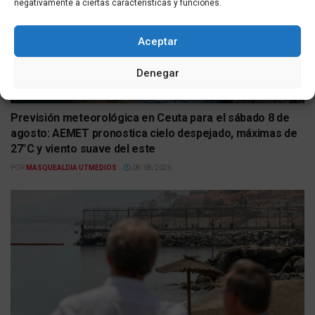
negativamente a ciertas características y funciones.
Aceptar
Denegar
ACTUALIDAD
Previsión meteorológica en Ceuta para el sábado 8 de
agosto: AEMET pronostica cielo despejado, máximas de
27°C y viento suave del este
POR
MASQUEALDIA UTMEDIOS
08/08/2026