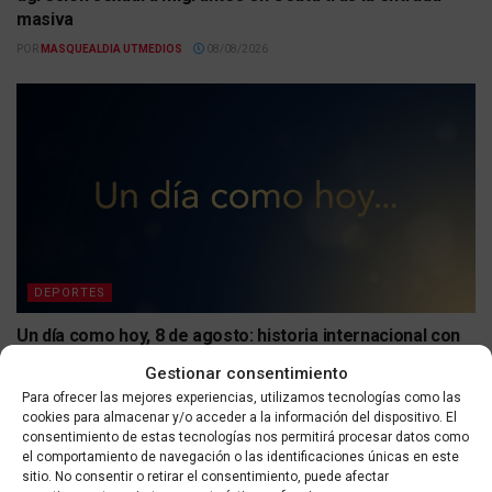
masiva
POR
MASQUEALDIA UTMEDIOS
08/08/2026
DEPORTES
Un día como hoy, 8 de agosto: historia internacional con
incendios, Juegos Olímpicos y cambios políticos
Gestionar consentimiento
POR
MASQUEALDIA UTMEDIOS
08/08/2026
Para ofrecer las mejores experiencias, utilizamos tecnologías como las
cookies para almacenar y/o acceder a la información del dispositivo. El
consentimiento de estas tecnologías nos permitirá procesar datos como
el comportamiento de navegación o las identificaciones únicas en este
sitio. No consentir o retirar el consentimiento, puede afectar