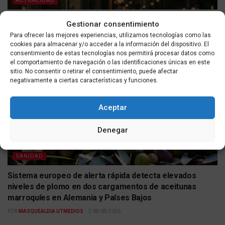
ACTUALIDAD
Farmacias de guardia en Ceuta para el 9 de agosto de
Gestionar consentimiento
2026
Para ofrecer las mejores experiencias, utilizamos tecnologías como las
cookies para almacenar y/o acceder a la información del dispositivo. El
POR
MASQUEALDIA UTMEDIOS
09/08/2026
consentimiento de estas tecnologías nos permitirá procesar datos como
el comportamiento de navegación o las identificaciones únicas en este
sitio. No consentir o retirar el consentimiento, puede afectar
negativamente a ciertas características y funciones.
Aceptar
Denegar
SANIDAD
Sistema europeo de alerta rápida detecta elevados
niveles de plomo en dos cargamentos de aceitunas
marroquíes en Alemania y Países Bajos
POR
MASQUEALDIA UTMEDIOS
08/08/2026