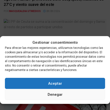
27°C y viento suave del este
POR
MASQUEALDIA UTMEDIOS
08/08/2026
Gestionar consentimiento
Para ofrecer las mejores experiencias, utilizamos tecnologías como las
cookies para almacenar y/o acceder a la información del dispositivo. El
consentimiento de estas tecnologías nos permitirá procesar datos como
el comportamiento de navegación o las identificaciones únicas en este
sitio. No consentir o retirar el consentimiento, puede afectar
ACTUALIDAD
negativamente a ciertas características y funciones.
El PP de Ceuta se une a la concentración del domingo y
convoca a todos los partidos a participar unidos
Aceptar
POR
MASQUEALDIA UTMEDIOS
07/08/2026
Denegar