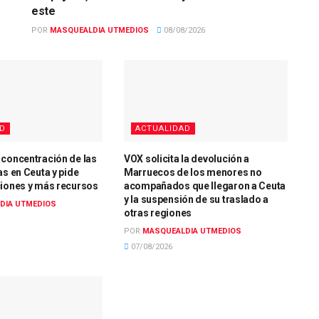
este
POR
MASQUEALDIA UTMEDIOS
08/08/2026
AD
ACTUALIDAD
 concentración de las
VOX solicita la devolución a
as en Ceuta y pide
Marruecos de los menores no
ciones y más recursos
acompañados que llegaron a Ceuta
y la suspensión de su traslado a
DIA UTMEDIOS
otras regiones
POR
MASQUEALDIA UTMEDIOS
07/08/2026