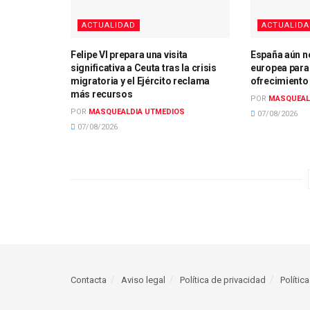
ACTUALIDAD
ACTUALID
Felipe VI prepara una visita
España aún no
significativa a Ceuta tras la crisis
europea para
migratoria y el Ejército reclama
ofrecimiento
más recursos
POR
MASQUEAL
POR
MASQUEALDIA UTMEDIOS
07/08/2026
07/08/2026
Contacta
Aviso legal
Política de privacidad
Polític