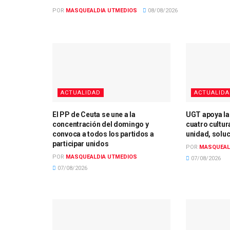
POR
MASQUEALDIA UTMEDIOS
08/08/2026
ACTUALIDAD
ACTUALID
El PP de Ceuta se une a la
UGT apoya la
concentración del domingo y
cuatro cultur
convoca a todos los partidos a
unidad, solu
participar unidos
POR
MASQUEAL
POR
MASQUEALDIA UTMEDIOS
07/08/2026
07/08/2026