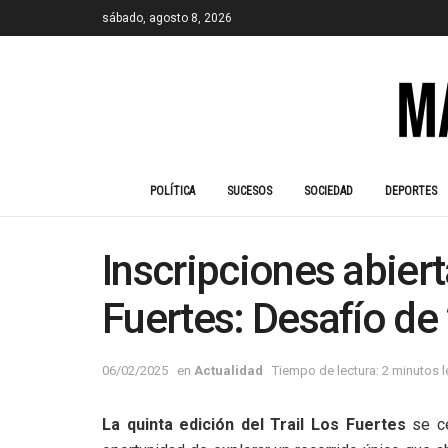
sábado, agosto 8, 2026
POLÍTICA
SUCESOS
SOCIEDAD
DEPORTES
Inscripciones abiert
Fuertes: Desafío de
06/02/2025
en
Actualidad
Tiempo de lectura: 2 minutos 
La quinta edición del Trail Los Fuertes
se ce