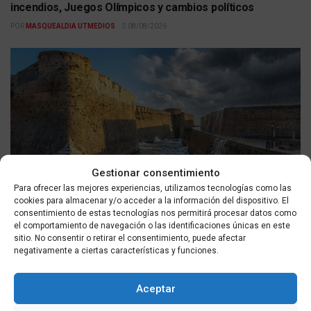
incendios, Juegos Olímpicos y cambios políticos
POR
MASQUEALDIA UTMEDIOS
08/08/2026
Gestionar consentimiento
ACTUALIDAD
Para ofrecer las mejores experiencias, utilizamos tecnologías como las
cookies para almacenar y/o acceder a la información del dispositivo. El
Previsión meteorológica en Ceuta para el sábado 8 de
consentimiento de estas tecnologías nos permitirá procesar datos como
agosto: AEMET pronostica cielo despejado, máximas de
el comportamiento de navegación o las identificaciones únicas en este
27°C y viento suave del este
sitio. No consentir o retirar el consentimiento, puede afectar
negativamente a ciertas características y funciones.
POR
MASQUEALDIA UTMEDIOS
08/08/2026
Aceptar