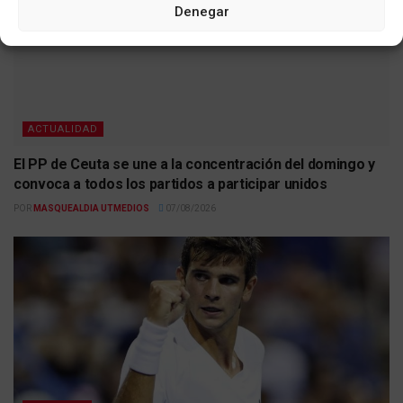
Denegar
ACTUALIDAD
El PP de Ceuta se une a la concentración del domingo y
convoca a todos los partidos a participar unidos
POR
MASQUEALDIA UTMEDIOS
07/08/2026