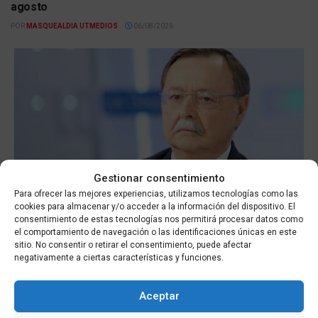
agosto
POR
MASQUEALDIA UTMEDIOS
06/08/2026
Gestionar consentimiento
ACTUALIDAD
Para ofrecer las mejores experiencias, utilizamos tecnologías como las
cookies para almacenar y/o acceder a la información del dispositivo. El
Ceuta solicita reforzar la frontera ante el posible
consentimiento de estas tecnologías nos permitirá procesar datos como
aumento de entradas masivas el 15 de agosto
el comportamiento de navegación o las identificaciones únicas en este
sitio. No consentir o retirar el consentimiento, puede afectar
POR
MASQUEALDIA UTMEDIOS
06/08/2026
negativamente a ciertas características y funciones.
Aceptar