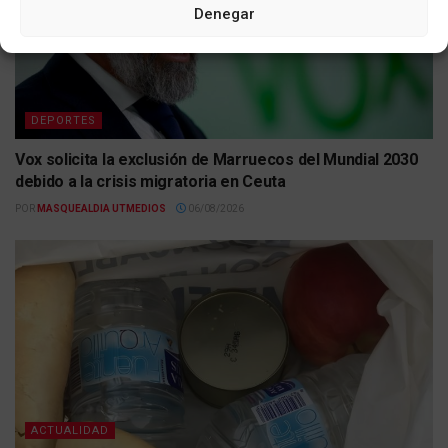
Denegar
DEPORTES
Vox solicita la exclusión de Marruecos del Mundial 2030
debido a la crisis migratoria en Ceuta
POR
MASQUEALDIA UTMEDIOS
06/08/2026
ACTUALIDAD