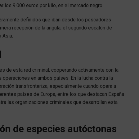
zar los 9.000 euros por kilo, en el mercado negro.
claramente definidos que iban desde los pescadores
primera recepción de la angula; el segundo escalón de
a Asia.
l
des de esta red criminal, cooperando activamente con la
 operaciones en ambos países. En la lucha contra la
boración transfronteriza, especialmente cuando opera a
iferentes países de Europa, entre los que destacan España
ntra las organizaciones criminales que desarrollan esta
ón de especies autóctonas