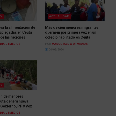
AD
ACTUALIDAD
ra la alimentación de
Más de cien menores migrantes
esplegadas en Ceuta
duermen por primera vez en un
por las raciones
colegio habilitado en Ceuta
DIA UTMEDIOS
POR
MASQUEALDIA UTMEDIOS
06/08/2026
AD
ión de menores
euta genera nueva
 Gobierno, PP y Vox
DIA UTMEDIOS