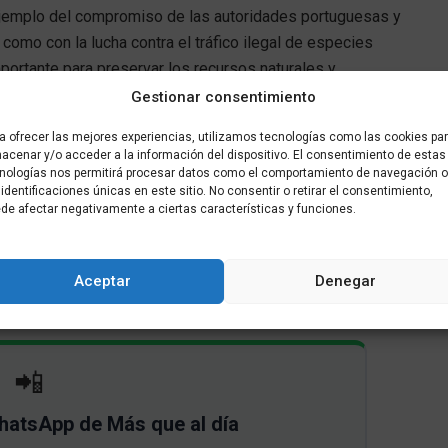
ejemplo del compromiso de las autoridades portuguesas y
 como con la lucha contra el tráfico ilegal de especies
portante para preservar los recursos naturales y
tos dos países ibéricos.
Gestionar consentimiento
a ofrecer las mejores experiencias, utilizamos tecnologías como las cookies pa
ad Administrativa CITES, ha colaborado durante toda la
acenar y/o acceder a la información del dispositivo. El consentimiento de estas
or devolución al medio natural de las angulas incautadas,
nologías nos permitirá procesar datos como el comportamiento de navegación o
rritorio nacional como Asturias, Cantabria, Tarragona,
 identificaciones únicas en este sitio. No consentir o retirar el consentimiento,
de afectar negativamente a ciertas características y funciones.
de los objetivos más difíciles en la lucha contra el
ón en el medio de los especímenes intervenidos. De igual
Conservaçao da Naturaleza e das Florestas (ICNF)
Aceptar
Denegar
o de las angulas intervenidas.
📲
WhatsApp de Más que al día