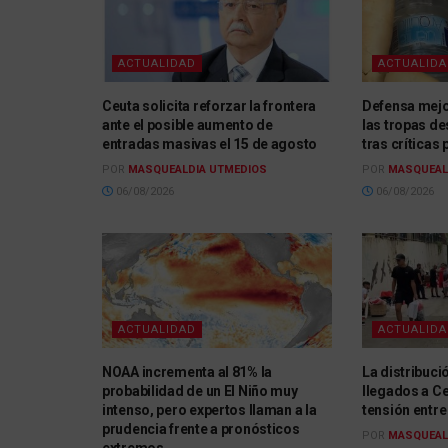
ACTUALIDAD
ACTUALID
Ceuta solicita reforzar la frontera
Defensa mejo
ante el posible aumento de
las tropas d
entradas masivas el 15 de agosto
tras críticas 
POR
MASQUEALDIA UTMEDIOS
POR
MASQUEAL
06/08/2026
06/08/2026
ACTUALIDAD
ACTUALID
NOAA incrementa al 81% la
La distribuc
probabilidad de un El Niño muy
llegados a C
intenso, pero expertos llaman a la
tensión entre
prudencia frente a pronósticos
POR
MASQUEAL