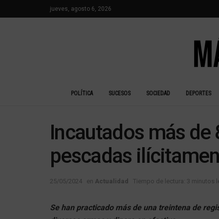
jueves, agosto 6, 2026
POLÍTICA
SUCESOS
SOCIEDAD
DEPORTES
Incautados más de 
pescadas ilícitamen
25/05/2024
en
Actualidad
Tiempo de lectura: 3 minutos 
Se han practicado más de una treintena de regis