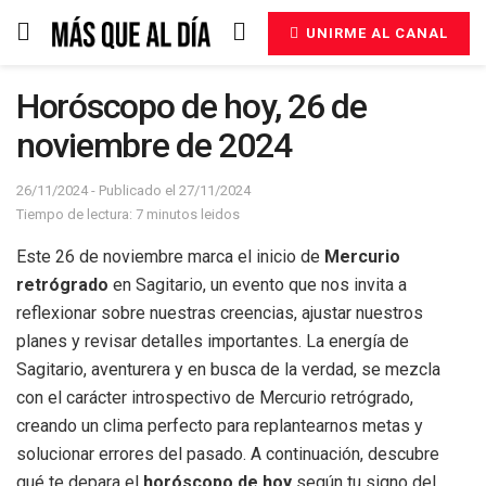
UNIRME AL CANAL
Horóscopo de hoy, 26 de
noviembre de 2024
26/11/2024 - Publicado el 27/11/2024
Tiempo de lectura: 7 minutos leidos
Este 26 de noviembre marca el inicio de
Mercurio
retrógrado
en Sagitario, un evento que nos invita a
reflexionar sobre nuestras creencias, ajustar nuestros
planes y revisar detalles importantes. La energía de
Sagitario, aventurera y en busca de la verdad, se mezcla
con el carácter introspectivo de Mercurio retrógrado,
creando un clima perfecto para replantearnos metas y
solucionar errores del pasado. A continuación, descubre
qué te depara el
horóscopo de hoy
según tu signo del