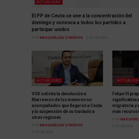
ACTUALIDAD
El PP de Ceuta se une a la concentración del
domingo y convoca a todos los partidos a
participar unidos
POR
MASQUEALDIA UTMEDIOS
07/08/2026
ACTUALIDAD
ACTUALID
VOX solicita la devolución a
Felipe VI prep
Marruecos de los menores no
significativa 
acompañados que llegaron a Ceuta
migratoria y 
y la suspensión de su traslado a
más recurso
otras regiones
POR
MASQUEAL
POR
MASQUEALDIA UTMEDIOS
07/08/2026
07/08/2026