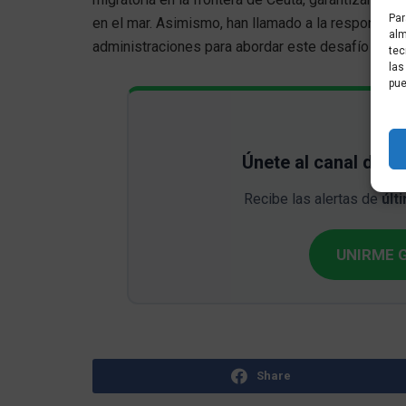
Par
en el mar. Asimismo, han llamado a la responsabil
alm
administraciones para abordar este desafío humani
tec
las
pue
Únete al canal de 
Recibe las alertas de
últ
UNIRME G
Share