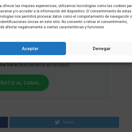
a ofrecer las mejores experiencias, utilizamos tecnologías como las cookies pa
idad y la cooperación entre las diferentes
acenar y/o acceder a la información del dispositivo. El consentimiento de estas
tario de manera integral y solidaria.
nologías nos permitirá procesar datos como el comportamiento de navegación o
 identificaciones únicas en este sitio. No consentir o retirar el consentimiento,
de afectar negativamente a ciertas características y funciones.
📲
Aceptar
Denegar
WhatsApp de Más que al día
ima hora
directamente en tu móvil.
RATIS AL CANAL
Tweet