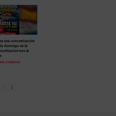
AD
za una concentración
te domingo en la
onstitución tras la
e
DIA UTMEDIOS