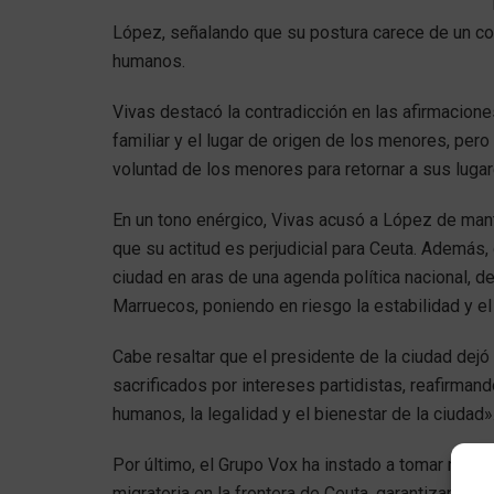
López, señalando que su postura carece de un co
humanos.
Vivas destacó la contradicción en las afirmacione
familiar y el lugar de origen de los menores, pero
voluntad de los menores para retornar a sus lugar
En un tono enérgico, Vivas acusó a López de mant
que su actitud es perjudicial para Ceuta. Además, c
ciudad en aras de una agenda política nacional, 
Marruecos, poniendo en riesgo la estabilidad y el 
Cabe resaltar que el presidente de la ciudad dejó
sacrificados por intereses partidistas, reafirma
humanos, la legalidad y el bienestar de la ciudad»
Por último, el Grupo Vox ha instado a tomar medid
migratoria en la frontera de Ceuta, garantizando 