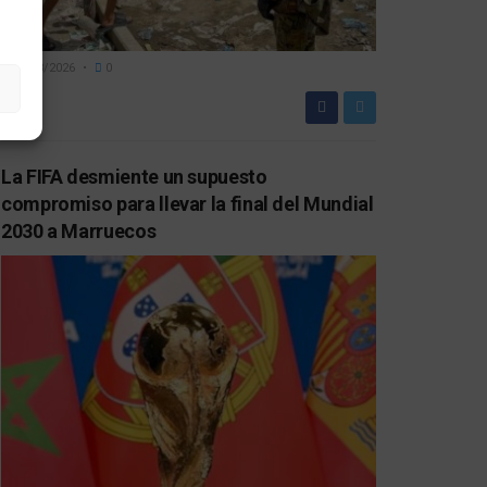
06/08/2026
0
La FIFA desmiente un supuesto
compromiso para llevar la final del Mundial
2030 a Marruecos