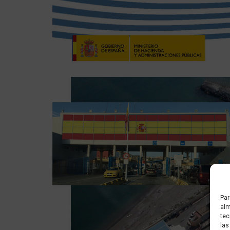
Par
alm
tec
las