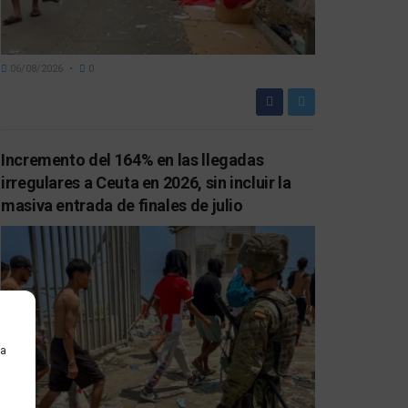
06/08/2026
0
Incremento del 164% en las llegadas
irregulares a Ceuta en 2026, sin incluir la
masiva entrada de finales de julio
ra