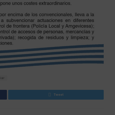
iar
Tweet