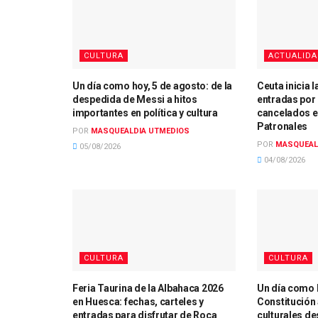
CULTURA
ACTUALID
Un día como hoy, 5 de agosto: de la
Ceuta inicia 
despedida de Messi a hitos
entradas por 
importantes en política y cultura
cancelados en
Patronales
POR
MASQUEALDIA UTMEDIOS
POR
MASQUEAL
05/08/2026
04/08/2026
CULTURA
CULTURA
Feria Taurina de la Albahaca 2026
Un día como h
en Huesca: fechas, carteles y
Constitución
entradas para disfrutar de Roca
culturales d