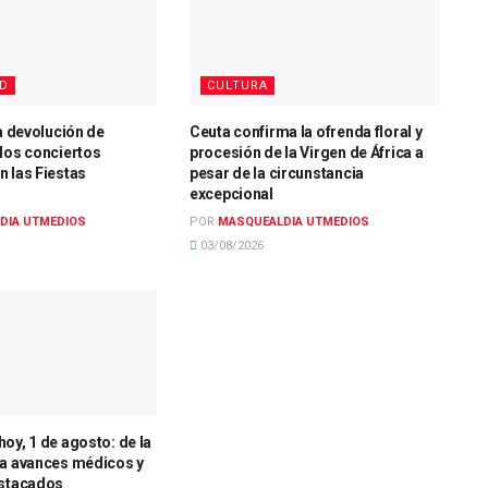
AD
CULTURA
la devolución de
Ceuta confirma la ofrenda floral y
los conciertos
procesión de la Virgen de África a
 las Fiestas
pesar de la circunstancia
excepcional
DIA UTMEDIOS
POR
MASQUEALDIA UTMEDIOS
03/08/2026
oy, 1 de agosto: de la
 a avances médicos y
estacados