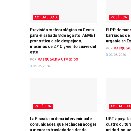
ACTUALIDAD
POLÍTICA
Previsión meteorológica en Ceuta
El PP demand
para el sábado 8 de agosto: AEMET
barriadas de 
pronostica cielo despejado,
urgente en Ex
máximas de 27°C y viento suave del
POR
MASQUEAL
este
07/08/2026
POR
MASQUEALDIA UTMEDIOS
08/08/2026
POLÍTICA
ACTUALID
La Fiscalía ordena intervenir ante
UGT apoya la
comunidades que rechacen acoger
cuatro cultur
a menores trasladados desde
unidad, solu