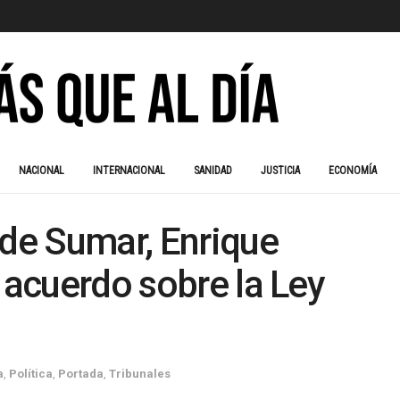
NACIONAL
INTERNACIONAL
SANIDAD
JUSTICIA
ECONOMÍA
 de Sumar, Enrique
 acuerdo sobre la Ley
a
,
Política
,
Portada
,
Tribunales