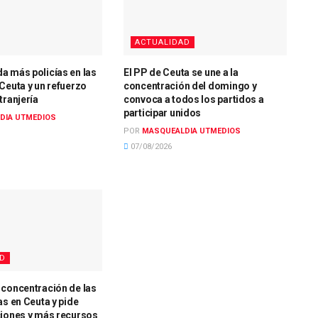
ACTUALIDAD
a más policías en las
El PP de Ceuta se une a la
Ceuta y un refuerzo
concentración del domingo y
tranjería
convoca a todos los partidos a
participar unidos
DIA UTMEDIOS
POR
MASQUEALDIA UTMEDIOS
07/08/2026
AD
 concentración de las
as en Ceuta y pide
ciones y más recursos