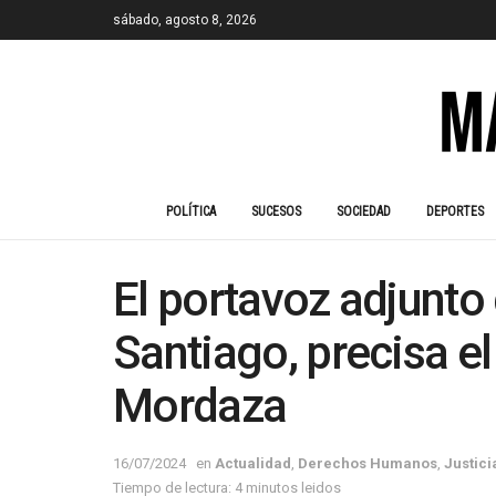
sábado, agosto 8, 2026
POLÍTICA
SUCESOS
SOCIEDAD
DEPORTES
El portavoz adjunto
Santiago, precisa el
Mordaza
16/07/2024
en
Actualidad
,
Derechos Humanos
,
Justici
Tiempo de lectura: 4 minutos leidos