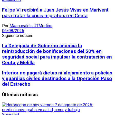
Felipe VI recibirá a Juan Jesús Vivas en Marivent
para tratar la crisis migratoria en Ceuta
Por
Masquealdia UTMedios
06/08/2026
Siguiente noticia
La Delegada de Gobierno anuncia la
reintroducción de bonificaciones del 50% en
seguridad social para impulsar la contratación en
Ceuta y Melilla
Interior no pagará dietas ni alojamiento a policías
y guardias civiles destinados a la Operación Paso
del Estrecho
Últimas noticias
Sociedad