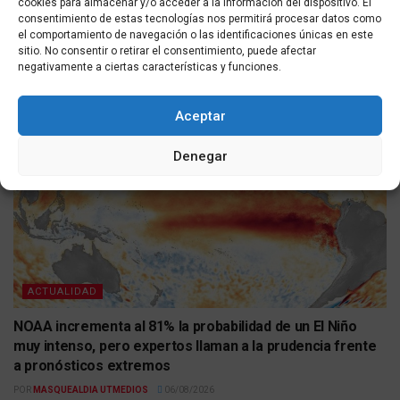
cookies para almacenar y/o acceder a la información del dispositivo. El
ACTUALIDAD
consentimiento de estas tecnologías nos permitirá procesar datos como
el comportamiento de navegación o las identificaciones únicas en este
Más de cien menores migrantes duermen por primera
sitio. No consentir o retirar el consentimiento, puede afectar
negativamente a ciertas características y funciones.
vez en un colegio habilitado en Ceuta
POR
MASQUEALDIA UTMEDIOS
06/08/2026
Aceptar
Denegar
ACTUALIDAD
NOAA incrementa al 81% la probabilidad de un El Niño
muy intenso, pero expertos llaman a la prudencia frente
a pronósticos extremos
POR
MASQUEALDIA UTMEDIOS
06/08/2026