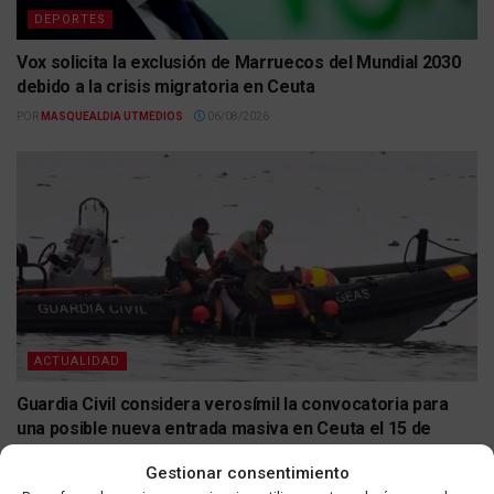
DEPORTES
Vox solicita la exclusión de Marruecos del Mundial 2030
debido a la crisis migratoria en Ceuta
POR
MASQUEALDIA UTMEDIOS
06/08/2026
ACTUALIDAD
Guardia Civil considera verosímil la convocatoria para
una posible nueva entrada masiva en Ceuta el 15 de
agosto
Gestionar consentimiento
POR
MASQUEALDIA UTMEDIOS
06/08/2026