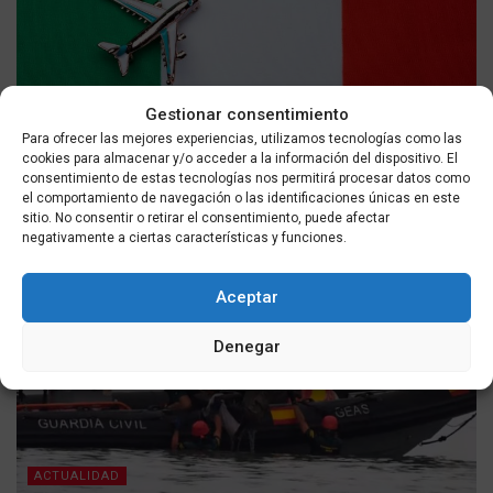
Gestionar consentimiento
ACTUALIDAD
Para ofrecer las mejores experiencias, utilizamos tecnologías como las
cookies para almacenar y/o acceder a la información del dispositivo. El
Viajar desde España a Italia ahora implica controles de
consentimiento de estas tecnologías nos permitirá procesar datos como
el comportamiento de navegación o las identificaciones únicas en este
pasaporte y esperas prolongadas
sitio. No consentir o retirar el consentimiento, puede afectar
POR
MASQUEALDIA UTMEDIOS
06/08/2026
negativamente a ciertas características y funciones.
Aceptar
Denegar
ACTUALIDAD