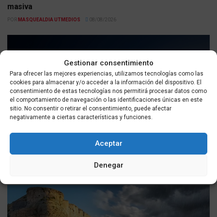
masiva
POR
MASQUEALDIA UTMEDIOS
08/08/2026
Gestionar consentimiento
Para ofrecer las mejores experiencias, utilizamos tecnologías como las
cookies para almacenar y/o acceder a la información del dispositivo. El
consentimiento de estas tecnologías nos permitirá procesar datos como
el comportamiento de navegación o las identificaciones únicas en este
sitio. No consentir o retirar el consentimiento, puede afectar
negativamente a ciertas características y funciones.
DEPORTES
Aceptar
Un día como hoy, 8 de agosto: historia internacional con
incendios, Juegos Olímpicos y cambios políticos
Denegar
POR
MASQUEALDIA UTMEDIOS
08/08/2026