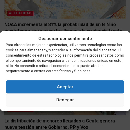
ACTUALIDAD
NOAA incrementa al 81% la probabilidad de un El Niño
muy intenso, pero expertos llaman a la prudencia frente
a pronósticos extremos
Gestionar consentimiento
Para ofrecer las mejores experiencias, utilizamos tecnologías como las
POR
MASQUEALDIA UTMEDIOS
06/08/2026
cookies para almacenar y/o acceder a la información del dispositivo. El
consentimiento de estas tecnologías nos permitirá procesar datos como
el comportamiento de navegación o las identificaciones únicas en este
sitio. No consentir o retirar el consentimiento, puede afectar
negativamente a ciertas características y funciones.
Aceptar
Denegar
ACTUALIDAD
La distribución de menores llegados a Ceuta genera
nueva tensión entre Gobierno, PP y Vox