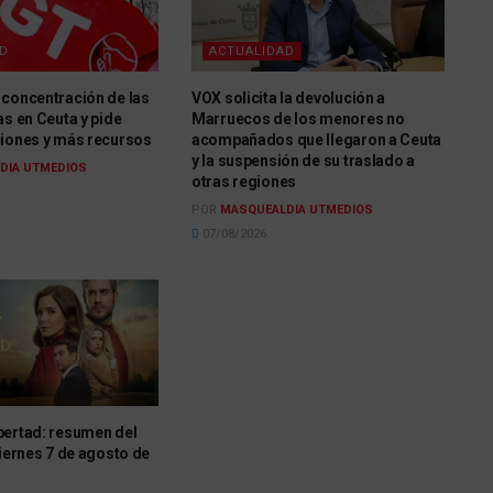
AD
ACTUALIDAD
 concentración de las
VOX solicita la devolución a
as en Ceuta y pide
Marruecos de los menores no
ciones y más recursos
acompañados que llegaron a Ceuta
y la suspensión de su traslado a
DIA UTMEDIOS
otras regiones
POR
MASQUEALDIA UTMEDIOS
07/08/2026
bertad: resumen del
viernes 7 de agosto de