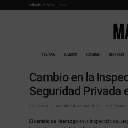
sábado, agosto 8, 2026
POLÍTICA
SUCESOS
SOCIEDAD
DEPORTES
Cambio en la Inspe
Seguridad Privada 
02/10/2024
en
Actualidad
,
Sociedad
Tiempo de lectura:
El cambio de liderazgo
en la Inspección de Jueg