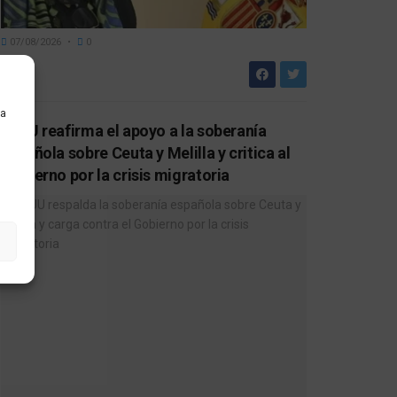
07/08/2026
0
ra
EEUU reafirma el apoyo a la soberanía
española sobre Ceuta y Melilla y critica al
Gobierno por la crisis migratoria