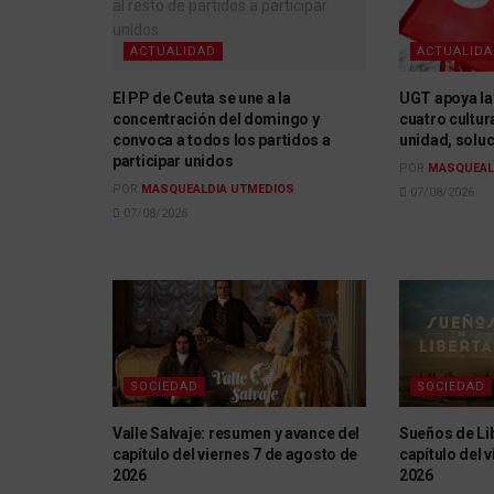
ACTUALIDAD
ACTUALID
El PP de Ceuta se une a la
UGT apoya la
concentración del domingo y
cuatro cultur
convoca a todos los partidos a
unidad, solu
participar unidos
POR
MASQUEAL
POR
MASQUEALDIA UTMEDIOS
07/08/2026
07/08/2026
SOCIEDAD
SOCIEDAD
Valle Salvaje: resumen y avance del
Sueños de Li
capítulo del viernes 7 de agosto de
capítulo del 
2026
2026