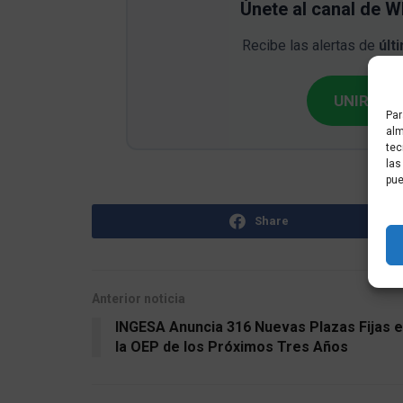
Únete al canal de 
Recibe las alertas de
últ
UNIRME G
Par
alm
tec
las
pue
Share
Anterior noticia
INGESA Anuncia 316 Nuevas Plazas Fijas 
la OEP de los Próximos Tres Años