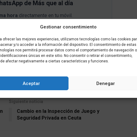
WhatsApp de Más que al día
ima hora
directamente en tu móvil.
Gestionar consentimiento
RATIS AL CANAL
a ofrecer las mejores experiencias, utilizamos tecnologías como las cookies pa
acenar y/o acceder a la información del dispositivo. El consentimiento de estas
nologías nos permitirá procesar datos como el comportamiento de navegación o
 identificaciones únicas en este sitio. No consentir o retirar el consentimiento,
de afectar negativamente a ciertas características y funciones.
Tweet
Aceptar
Denegar
Siguiente noticia
en
Cambio en la Inspección de Juego y
Seguridad Privada en Ceuta