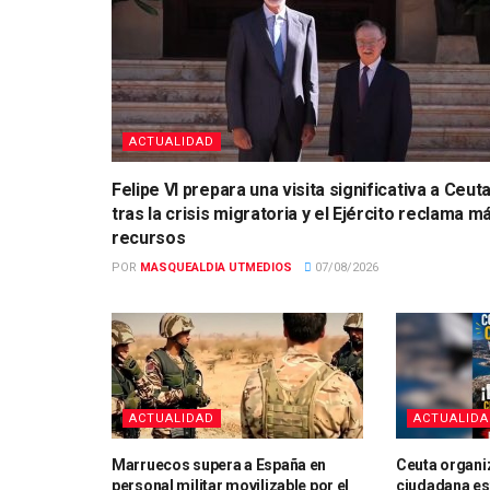
ACTUALIDAD
Felipe VI prepara una visita significativa a Ceut
tras la crisis migratoria y el Ejército reclama m
recursos
POR
MASQUEALDIA UTMEDIOS
07/08/2026
ACTUALIDAD
ACTUALID
Marruecos supera a España en
Ceuta organi
personal militar movilizable por el
ciudadana es