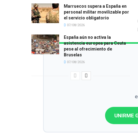
Marruecos supera a España en
personal militar movilizable por
el servicio obligatorio
07/08/2026
España aún no activa la
asistencia europea para Ceuta
pese al ofrecimiento de
Bruselas
07/08/2026
e
UNIRME G