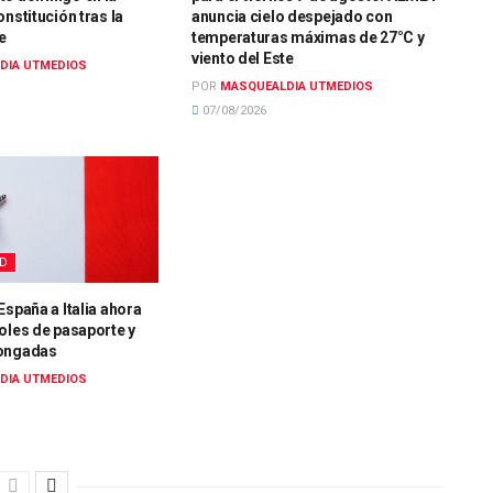
onstitución tras la
anuncia cielo despejado con
e
temperaturas máximas de 27°C y
viento del Este
DIA UTMEDIOS
POR
MASQUEALDIA UTMEDIOS
07/08/2026
AD
España a Italia ahora
oles de pasaporte y
longadas
DIA UTMEDIOS