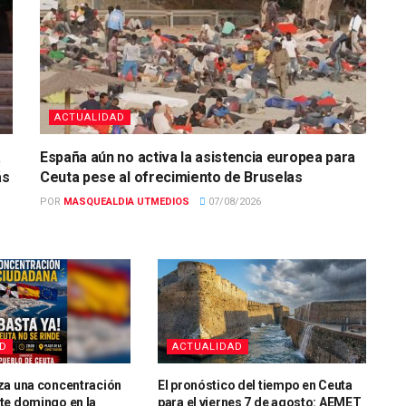
ACTUALIDAD
a
España aún no activa la asistencia europea para
ás
Ceuta pese al ofrecimiento de Bruselas
POR
MASQUEALDIA UTMEDIOS
07/08/2026
AD
ACTUALIDAD
za una concentración
El pronóstico del tiempo en Ceuta
te domingo en la
para el viernes 7 de agosto: AEMET