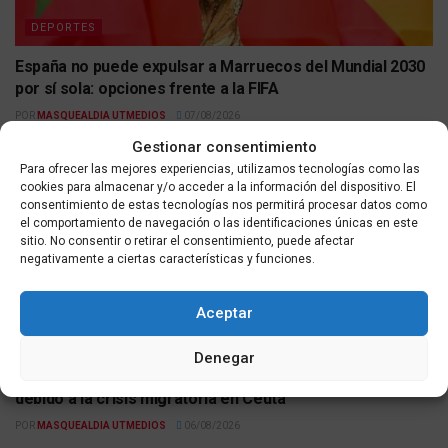
DEPORTES
España no puede expulsar a Marruecos del Mundial 2030
por sí sola: opciones frente a la FIFA
POR
MASQUEALDIA UTMEDIOS
07/08/2026
Gestionar consentimiento
Para ofrecer las mejores experiencias, utilizamos tecnologías como las
cookies para almacenar y/o acceder a la información del dispositivo. El
consentimiento de estas tecnologías nos permitirá procesar datos como
el comportamiento de navegación o las identificaciones únicas en este
sitio. No consentir o retirar el consentimiento, puede afectar
negativamente a ciertas características y funciones.
Aceptar
DEPORTES
Denegar
Vox solicita la exclusión de Marruecos del Mundial 2030
debido a la crisis migratoria en Ceuta
POR
MASQUEALDIA UTMEDIOS
06/08/2026