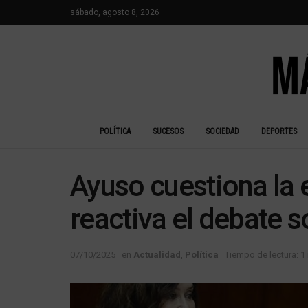
sábado, agosto 8, 2026
POLÍTICA
SUCESOS
SOCIEDAD
DEPORTES
Ayuso cuestiona la e
reactiva el debate s
07/10/2025
en
Actualidad
,
Política
Tiempo de lectura: 1