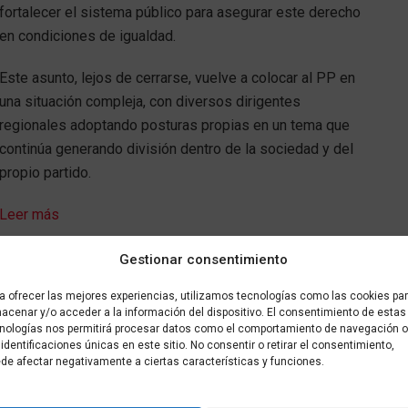
fortalecer el sistema público para asegurar este derecho
en condiciones de igualdad.
Este asunto, lejos de cerrarse, vuelve a colocar al PP en
una situación compleja, con diversos dirigentes
regionales adoptando posturas propias en un tema que
continúa generando división dentro de la sociedad y del
propio partido.
Leer más
Gestionar consentimiento
📲
a ofrecer las mejores experiencias, utilizamos tecnologías como las cookies pa
acenar y/o acceder a la información del dispositivo. El consentimiento de estas
WhatsApp de Más que al día
nologías nos permitirá procesar datos como el comportamiento de navegación o
 identificaciones únicas en este sitio. No consentir o retirar el consentimiento,
de afectar negativamente a ciertas características y funciones.
ima hora
directamente en tu móvil.