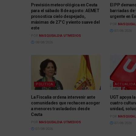
Previsión meteorológica en Ceuta
El PP demand
para el sábado 8 de agosto: AEMET
barriadas de 
pronostica cielo despejado,
urgente en Ex
máximas de 27°C y viento suave del
POR
MASQUEAL
este
07/08/2026
POR
MASQUEALDIA UTMEDIOS
08/08/2026
POLÍTICA
ACTUALID
La Fiscalía ordena intervenir ante
UGT apoya la
comunidades que rechacen acoger
cuatro cultur
a menores trasladados desde
unidad, solu
Ceuta
POR
MASQUEAL
POR
MASQUEALDIA UTMEDIOS
07/08/2026
07/08/2026