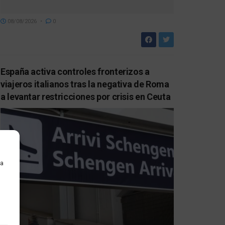
08/08/2026
0
España activa controles fronterizos a
viajeros italianos tras la negativa de Roma
a levantar restricciones por crisis en Ceuta
ra