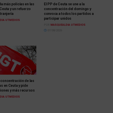
a más policías en las
El PP de Ceuta se une a la
Ceuta y un refuerzo
concentración del domingo y
tranjería
convoca a todos los partidos a
participar unidos
DIA UTMEDIOS
POR
MASQUEALDIA UTMEDIOS
07/08/2026
AD
 concentración de las
as en Ceuta y pide
ciones y más recursos
DIA UTMEDIOS