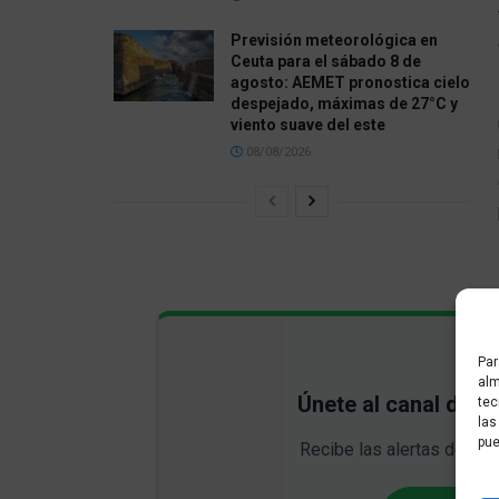
Previsión meteorológica en
Ceuta para el sábado 8 de
agosto: AEMET pronostica cielo
despejado, máximas de 27°C y
viento suave del este
08/08/2026
Par
alm
Únete al canal de 
tec
las
pue
Recibe las alertas de
últ