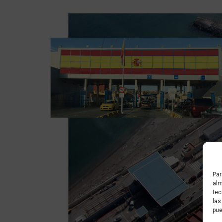
Par
alm
tec
las
pue