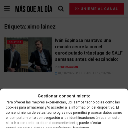
UNIRME AL CANAL
Etiqueta:
ximo lainez
Iván Espinosa mantuvo una
POLÍTICA
reunión secreta con el
eurodiputado tránsfuga de SALF
semanas antes del escándalo:
POR
REDACCIÓN
04/08/2025 - PUBLICADO EL 12/01/2026
Gestionar consentimiento
Para ofrecer las mejores experiencias, utilizamos tecnologías como las
cookies para almacenar y/o acceder a la información del dispositivo. El
Contacta
Aviso legal
Política de privacidad
consentimiento de estas tecnologías nos permitirá procesar datos como
Política de cookies
el comportamiento de navegación o las identificaciones únicas en este
sitio. No consentir o retirar el consentimiento, puede afectar