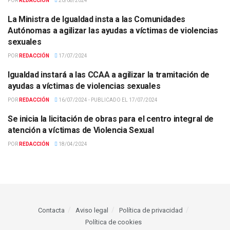
POR
REDACCIÓN
20/08/2024
La Ministra de Igualdad insta a las Comunidades
ACTUALIDAD
Autónomas a agilizar las ayudas a víctimas de violencias
sexuales
POR
REDACCIÓN
17/07/2024
Igualdad instará a las CCAA a agilizar la tramitación de
ACTUALIDAD
ayudas a víctimas de violencias sexuales
POR
REDACCIÓN
16/07/2024 - PUBLICADO EL 17/07/2024
Se inicia la licitación de obras para el centro integral de
ACTUALIDAD
atención a víctimas de Violencia Sexual
POR
REDACCIÓN
18/04/2024
Contacta
Aviso legal
Política de privacidad
Política de cookies