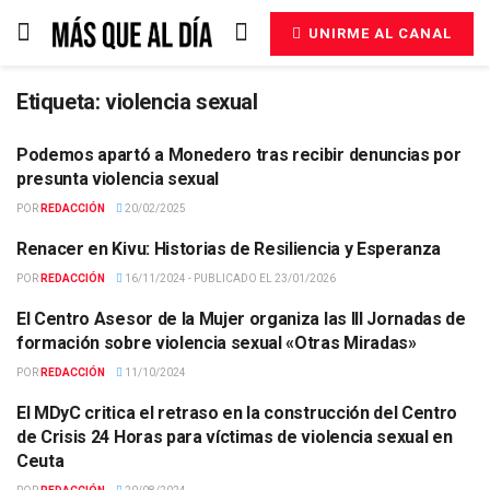
UNIRME AL CANAL
Etiqueta:
violencia sexual
Podemos apartó a Monedero tras recibir denuncias por
ACTUALIDAD
presunta violencia sexual
POR
REDACCIÓN
20/02/2025
Renacer en Kivu: Historias de Resiliencia y Esperanza
ACTUALIDAD
POR
REDACCIÓN
16/11/2024 - PUBLICADO EL 23/01/2026
El Centro Asesor de la Mujer organiza las III Jornadas de
ACTUALIDAD
formación sobre violencia sexual «Otras Miradas»
POR
REDACCIÓN
11/10/2024
El MDyC critica el retraso en la construcción del Centro
ACTUALIDAD
de Crisis 24 Horas para víctimas de violencia sexual en
Ceuta