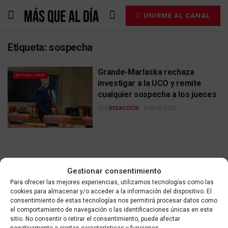
UNIRME AL CANAL
Etiqueta:
sospecha
Grande-Marlaska rechaza
ACTUALIDAD
investigar a la UCO y remite
cualquier sospecha a los jueces
POR
REDACCIÓN
28/05/2025
Gestionar consentimiento
Para ofrecer las mejores experiencias, utilizamos tecnologías como las
Contacta
Aviso legal
Política de privacidad
cookies para almacenar y/o acceder a la información del dispositivo. El
Política de cookies
consentimiento de estas tecnologías nos permitirá procesar datos como
el comportamiento de navegación o las identificaciones únicas en este
sitio. No consentir o retirar el consentimiento, puede afectar