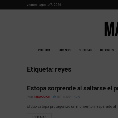
viernes, agosto 7, 2026
POLÍTICA
SUCESOS
SOCIEDAD
DEPORTES
Etiqueta:
reyes
Estopa sorprende al saltarse el 
ACTUALIDAD
POR
REDACCIÓN
28/11/2024
0
El dúo Estopa protagonizó un momento inesperado al rom
LEER MÁS