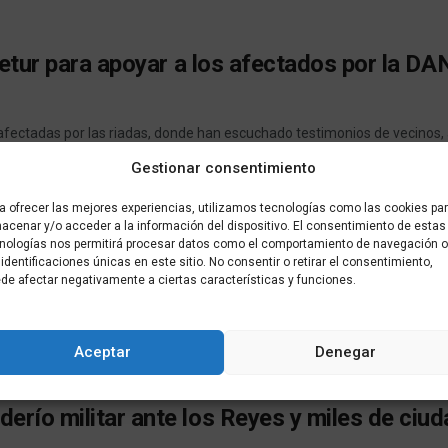
Letur para apoyar a los afectados por la D
 afectadas por las riadas, donde han escuchado testimonios de vecinos, 
Gestionar consentimiento
a ofrecer las mejores experiencias, utilizamos tecnologías como las cookies pa
acenar y/o acceder a la información del dispositivo. El consentimiento de estas
en el Centro Cultural Estación del Ferrocarr
nologías nos permitirá procesar datos como el comportamiento de navegación o
 identificaciones únicas en este sitio. No consentir o retirar el consentimiento,
de afectar negativamente a ciertas características y funciones.
 este jueves, 20 de junio, la exposición de la réplica en 3D ...
Aceptar
Denegar
erío militar ante los Reyes y miles de ciu