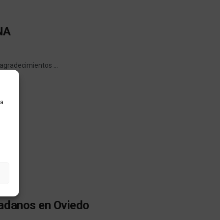
ANA
agradecimientos ...
ra
il
dadanos en Oviedo