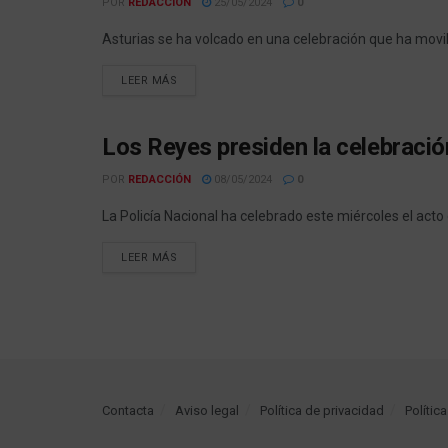
POR
REDACCIÓN
25/05/2024
0
Asturias se ha volcado en una celebración que ha movili
LEER MÁS
Los Reyes presiden la celebració
PORTADA
POR
REDACCIÓN
08/05/2024
0
La Policía Nacional ha celebrado este miércoles el acto c
LEER MÁS
Contacta
Aviso legal
Política de privacidad
Polític