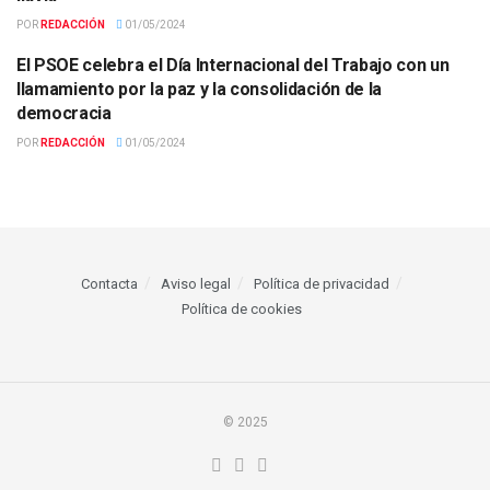
POR
REDACCIÓN
01/05/2024
El PSOE celebra el Día Internacional del Trabajo con un
ACTUALIDAD
llamamiento por la paz y la consolidación de la
democracia
POR
REDACCIÓN
01/05/2024
Contacta
Aviso legal
Política de privacidad
Política de cookies
© 2025