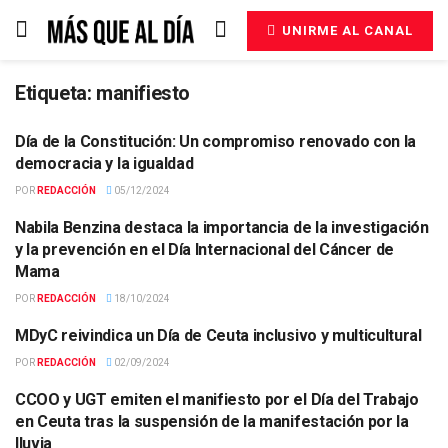
UNIRME AL CANAL
Etiqueta:
manifiesto
Día de la Constitución: Un compromiso renovado con la
ACTUALIDAD
democracia y la igualdad
POR
REDACCIÓN
05/12/2024
Nabila Benzina destaca la importancia de la investigación
ACTUALIDAD
y la prevención en el Día Internacional del Cáncer de
Mama
POR
REDACCIÓN
18/10/2024
MDyC reivindica un Día de Ceuta inclusivo y multicultural
ACTUALIDAD
POR
REDACCIÓN
02/09/2024
CCOO y UGT emiten el manifiesto por el Día del Trabajo
ACTUALIDAD
en Ceuta tras la suspensión de la manifestación por la
lluvia