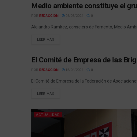
Medio ambiente constituye el gru
ACTUALIDAD
POR
REDACCIÓN
06/05/2024
0
Alejandro Ramírez, consejero de Fomento, Medio Ambien
LEER MÁS
El Comité de Empresa de las Brig
ACTUALIDAD
POR
REDACCIÓN
15/04/2024
0
El Comité de Empresa de la Federación de Asociaciones 
LEER MÁS
ACTUALIDAD