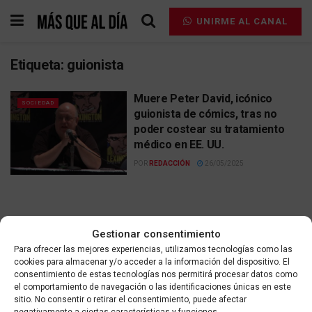
UNIRME AL CANAL
Etiqueta:
guionista
Muere Peter David, icónico
SOCIEDAD
guionista de cómics, tras no
poder costear su tratamiento
médico en EE. UU.
POR
REDACCIÓN
26/05/2025
Gestionar consentimiento
Para ofrecer las mejores experiencias, utilizamos tecnologías como las
Contacta
Aviso legal
Política de privacidad
cookies para almacenar y/o acceder a la información del dispositivo. El
Política de cookies
consentimiento de estas tecnologías nos permitirá procesar datos como
el comportamiento de navegación o las identificaciones únicas en este
sitio. No consentir o retirar el consentimiento, puede afectar