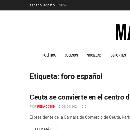
sábado, agosto 8, 2026
POLÍTICA
SUCESOS
SOCIEDAD
DEPORTES
Etiqueta:
foro español
Ceuta se convierte en el centro
ACTUALIDAD
POR
REDACCIÓN
06/09/2024
0
El presidente de la Cámara de Comercio de Ceuta, Karim 
LEER MÁS