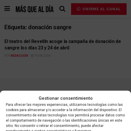
UNIRME AL CANAL
Etiqueta:
donación sangre
El teatro del Revellín acoge la campaña de donación de
ACTUALIDAD
sangre los días 23 y 24 de abril
POR
REDACCIÓN
19/04/2024
Contacta
Aviso legal
Política de privacidad
Gestionar consentimiento
Política de cookies
Para ofrecer las mejores experiencias, utilizamos tecnologías como las
cookies para almacenar y/o acceder a la información del dispositivo. El
consentimiento de estas tecnologías nos permitirá procesar datos como
el comportamiento de navegación o las identificaciones únicas en este
sitio. No consentir o retirar el consentimiento, puede afectar
© 2025