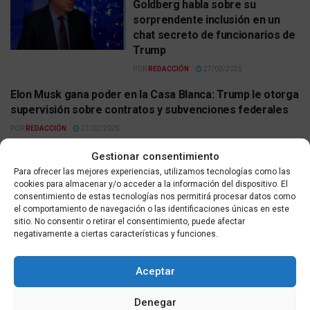
Goldberg habla sobre su
sorprendente inclusión en un
chat secreto de funcionarios de
Trump
POR
REDACCIÓN
27/03/2025
Elon Musk gana poder en la Casa Blanca: Trump le otorga
INTERNACIONAL
supervisión sobre contratos y subvenciones federales
POR
REDACCIÓN
27/02/2025
Trump defiende su plan para Gaza ante el rey de
Gestionar consentimiento
ACTUALIDAD
Jordania: «Lo convertiremos en un diamante»
Para ofrecer las mejores experiencias, utilizamos tecnologías como las
cookies para almacenar y/o acceder a la información del dispositivo. El
POR
REDACCIÓN
12/02/2025
consentimiento de estas tecnologías nos permitirá procesar datos como
el comportamiento de navegación o las identificaciones únicas en este
Musk defiende los recortes al gobierno federal en una
ACTUALIDAD
sitio. No consentir o retirar el consentimiento, puede afectar
aparición surrealista con Trump en la Oficina Oval
negativamente a ciertas características y funciones.
POR
REDACCIÓN
12/02/2025
Aceptar
Trump inicia el envío de migrantes a Guantánamo y prevé
ACTUALIDAD
detener a 30.000 sin papeles
Denegar
POR
REDACCIÓN
05/02/2025