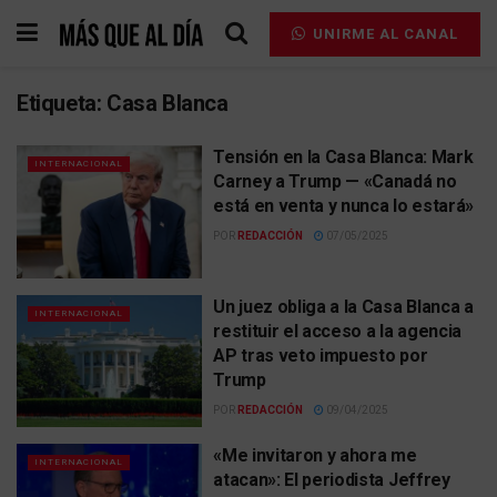
UNIRME AL CANAL
Etiqueta:
Casa Blanca
Tensión en la Casa Blanca: Mark
INTERNACIONAL
Carney a Trump — «Canadá no
está en venta y nunca lo estará»
POR
REDACCIÓN
07/05/2025
Un juez obliga a la Casa Blanca a
INTERNACIONAL
restituir el acceso a la agencia
AP tras veto impuesto por
Trump
POR
REDACCIÓN
09/04/2025
«Me invitaron y ahora me
INTERNACIONAL
atacan»: El periodista Jeffrey