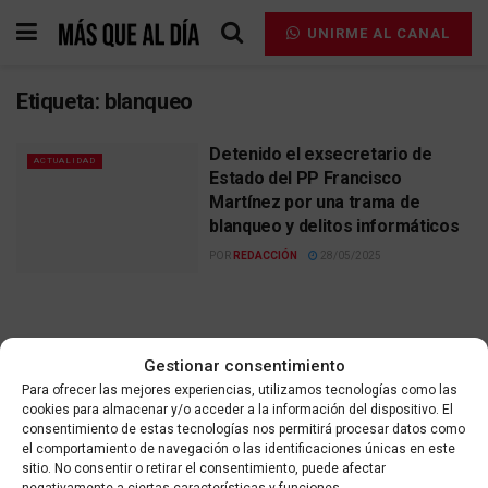
UNIRME AL CANAL
Etiqueta:
blanqueo
Detenido el exsecretario de
ACTUALIDAD
Estado del PP Francisco
Martínez por una trama de
blanqueo y delitos informáticos
POR
REDACCIÓN
28/05/2025
Gestionar consentimiento
Para ofrecer las mejores experiencias, utilizamos tecnologías como las
Contacta
Aviso legal
Política de privacidad
cookies para almacenar y/o acceder a la información del dispositivo. El
Política de cookies
consentimiento de estas tecnologías nos permitirá procesar datos como
el comportamiento de navegación o las identificaciones únicas en este
sitio. No consentir o retirar el consentimiento, puede afectar